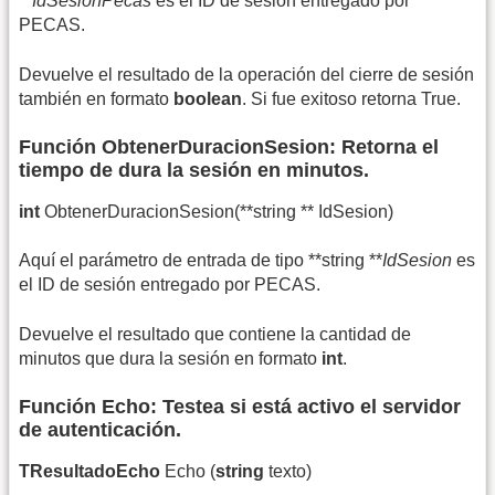
**
IdSesionPecas
es el ID de sesión entregado por
PECAS.
Devuelve el resultado de la operación del cierre de sesión
también en formato
boolean
. Si fue exitoso retorna True.
Función ObtenerDuracionSesion: Retorna el
tiempo de dura la sesión en minutos.
int
ObtenerDuracionSesion(**string ** IdSesion)
Aquí el parámetro de entrada de tipo **string **
IdSesion
es
el ID de sesión entregado por PECAS.
Devuelve el resultado que contiene la cantidad de
minutos que dura la sesión en formato
int
.
Función Echo: Testea si está activo el servidor
de autenticación.
TResultadoEcho
Echo (
string
texto)