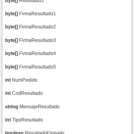
byte[]
Resultado5
byte[]
FirmaResultado1
byte[]
FirmaResultado2
byte[]
FirmaResultado3
byte[]
FirmaResultado4
byte[]
FirmaResultado5
int
NumPedido
int
CodResultado
string
MensajeResultado
int
TipoResultado
boolean
ResultadoFirmado